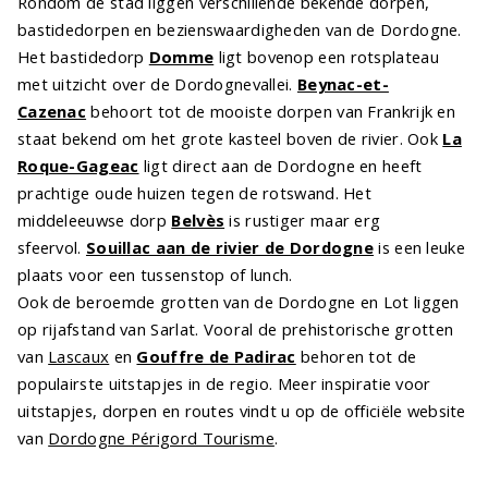
Rondom de stad liggen verschillende bekende dorpen,
bastidedorpen en bezienswaardigheden van de Dordogne.
Het bastidedorp
Domme
ligt bovenop een rotsplateau
met uitzicht over de Dordognevallei.
Beynac-et-
Cazenac
behoort tot de mooiste dorpen van Frankrijk en
staat bekend om het grote kasteel boven de rivier. Ook
La
Roque-Gageac
ligt direct aan de Dordogne en heeft
prachtige oude huizen tegen de rotswand. Het
middeleeuwse dorp
Belvès
is rustiger maar erg
sfeervol.
Souillac aan de rivier de Dordogne
is een leuke
plaats voor een tussenstop of lunch.
Ook de beroemde grotten van de Dordogne en Lot liggen
op rijafstand van Sarlat. Vooral de prehistorische grotten
van
Lascaux
en
Gouffre de Padirac
behoren tot de
populairste uitstapjes in de regio. Meer inspiratie voor
uitstapjes, dorpen en routes vindt u op de officiële website
van
Dordogne Périgord Tourisme
.