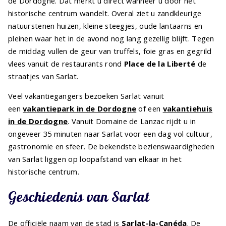
de Dordogne. Dat merkt u direct wanneer u door het
historische centrum wandelt. Overal ziet u zandkleurige
natuurstenen huizen, kleine steegjes, oude lantaarns en
pleinen waar het in de avond nog lang gezellig blijft. Tegen
de middag vullen de geur van truffels, foie gras en gegrild
vlees vanuit de restaurants rond
Place de la Liberté
de
straatjes van Sarlat.
Veel vakantiegangers bezoeken Sarlat vanuit
een
vakantiepark in de Dordogne
of een
vakantiehuis
in de Dordogne
. Vanuit Domaine de Lanzac rijdt u in
ongeveer 35 minuten naar Sarlat voor een dag vol cultuur,
gastronomie en sfeer. De bekendste bezienswaardigheden
van Sarlat liggen op loopafstand van elkaar in het
historische centrum.
Geschiedenis van Sarlat
De officiële naam van de stad is
Sarlat-la-Canéda
. De